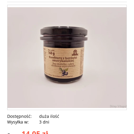
Dostępność:
duża ilość
Wysyłka w:
3 dni
14,05 zł