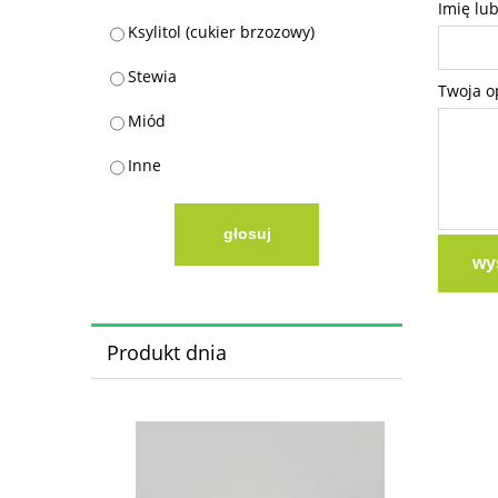
Imię lu
Ksylitol (cukier brzozowy)
Stewia
Twoja o
Miód
Inne
głosuj
wyś
Produkt dnia