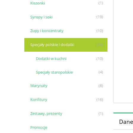
Kiszonki
(1)
Syropy i soki
(19)
Zupy i koncentraty
(10)
Specjały polskie i dodatki
(16)
Dodatki w kuchni
(10)
Specjały staropolskie
(4)
Marynaty
(8)
Konfitury
(16)
Zestawy, prezenty
(1)
Dane
Promocje