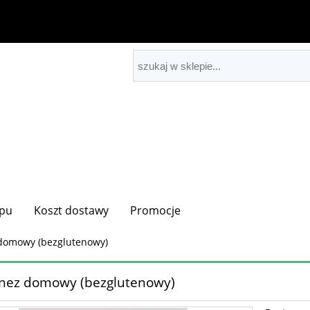
epu
Koszt dostawy
Promocje
domowy (bezglutenowy)
nez domowy (bezglutenowy)