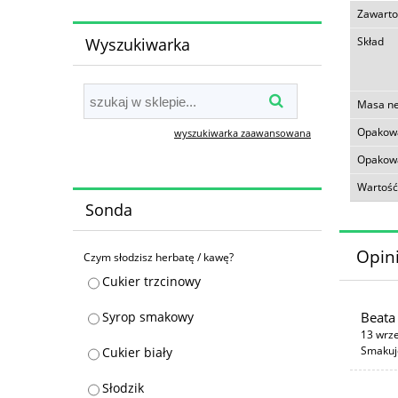
Zawarto
Wyszukiwarka
Skład
Masa ne
Opakow
wyszukiwarka zaawansowana
Opakowa
Wartość
Sonda
Opini
Czym słodzisz herbatę / kawę?
Cukier trzcinowy
Beata
Syrop smakowy
13 wrz
Smakuj
Cukier biały
Słodzik