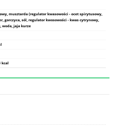
kowy, musztarda (regulator kwasowości - ocet spirytusowy,
r, gorczyca, sól, regulator kwosowości - kwas cytrynowy,
, woda, jaja kurze
l
 kcal