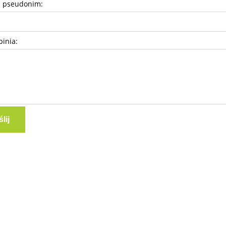
b pseudonim:
pinia:
lij