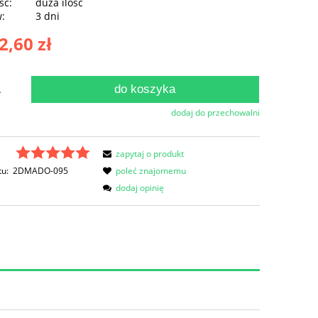
ść:
duża ilość
w:
3 dni
2,60 zł
do koszyka
.
dodaj do przechowalni
zapytaj o produkt
tu:
2DMADO-095
poleć znajomemu
dodaj opinię