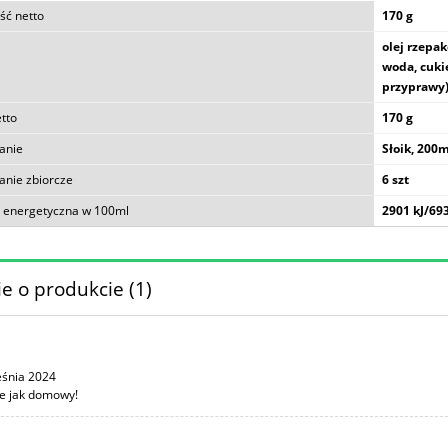
ść netto
170 g
olej rzepa
woda, cukie
przyprawy)
tto
170 g
anie
Słoik, 200m
nie zbiorcze
6 szt
 energetyczna w 100ml
2901 kJ/693
e o produkcie (1)
eśnia 2024
e jak domowy!